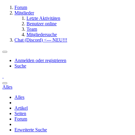
Forum
Mitglieder
Letzte Aktivitäten
Benutzer online
Team
Mitgliedersuche
Chat (Discord) <--- NEU!!!
Anmelden oder registrieren
Suche
Alles
Alles
Artikel
Seiten
Forum
Erweiterte Suche