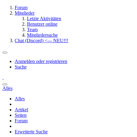
Forum
Mitglieder
Letzte Aktivitäten
Benutzer online
Team
Mitgliedersuche
Chat (Discord) <--- NEU!!!
Anmelden oder registrieren
Suche
Alles
Alles
Artikel
Seiten
Forum
Erweiterte Suche