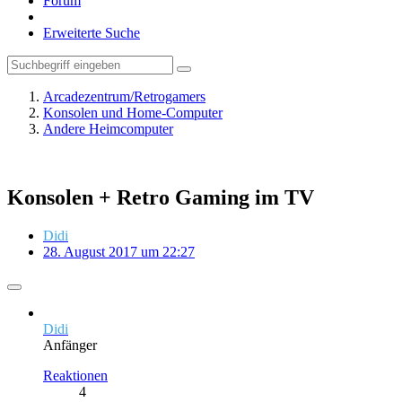
Forum
Erweiterte Suche
Arcadezentrum/Retrogamers
Konsolen und Home-Computer
Andere Heimcomputer
Konsolen + Retro Gaming im TV
Didi
28. August 2017 um 22:27
Didi
Anfänger
Reaktionen
4