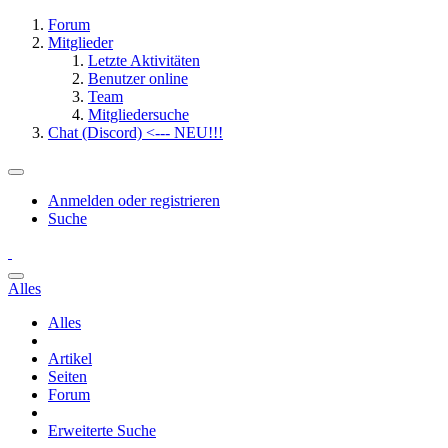
Forum
Mitglieder
Letzte Aktivitäten
Benutzer online
Team
Mitgliedersuche
Chat (Discord) <--- NEU!!!
Anmelden oder registrieren
Suche
Alles
Alles
Artikel
Seiten
Forum
Erweiterte Suche