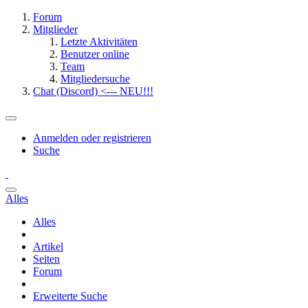
Forum
Mitglieder
Letzte Aktivitäten
Benutzer online
Team
Mitgliedersuche
Chat (Discord) <--- NEU!!!
Anmelden oder registrieren
Suche
Alles
Alles
Artikel
Seiten
Forum
Erweiterte Suche