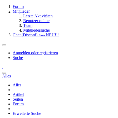
Forum
Mitglieder
Letzte Aktivitäten
Benutzer online
Team
Mitgliedersuche
Chat (Discord) <--- NEU!!!
Anmelden oder registrieren
Suche
Alles
Alles
Artikel
Seiten
Forum
Erweiterte Suche