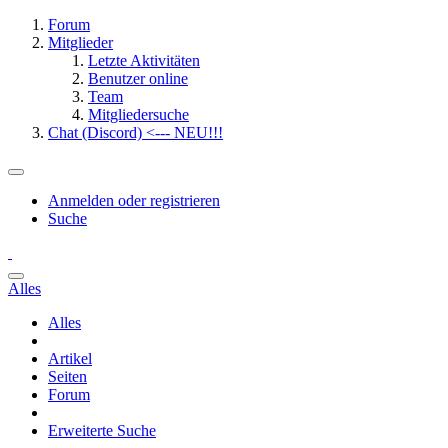
Forum
Mitglieder
Letzte Aktivitäten
Benutzer online
Team
Mitgliedersuche
Chat (Discord) <--- NEU!!!
Anmelden oder registrieren
Suche
Alles
Alles
Artikel
Seiten
Forum
Erweiterte Suche