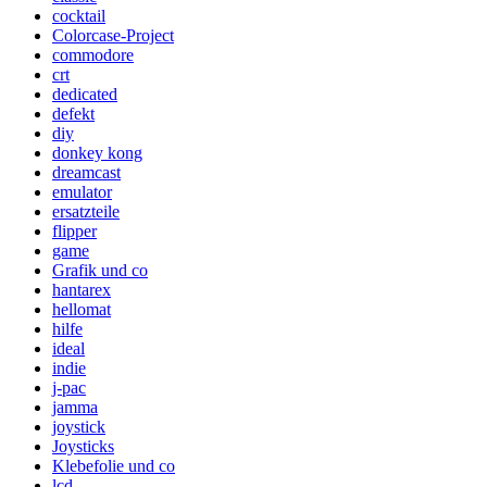
cocktail
Colorcase-Project
commodore
crt
dedicated
defekt
diy
donkey kong
dreamcast
emulator
ersatzteile
flipper
game
Grafik und co
hantarex
hellomat
hilfe
ideal
indie
j-pac
jamma
joystick
Joysticks
Klebefolie und co
lcd