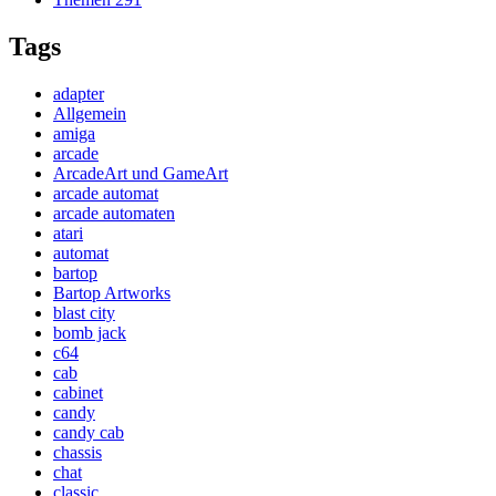
Tags
adapter
Allgemein
amiga
arcade
ArcadeArt und GameArt
arcade automat
arcade automaten
atari
automat
bartop
Bartop Artworks
blast city
bomb jack
c64
cab
cabinet
candy
candy cab
chassis
chat
classic