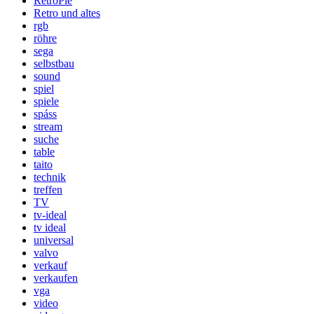
RetroPie
Retro und altes
rgb
röhre
sega
selbstbau
sound
spiel
spiele
spáss
stream
suche
table
taito
technik
treffen
TV
tv-ideal
tv ideal
universal
valvo
verkauf
verkaufen
vga
video