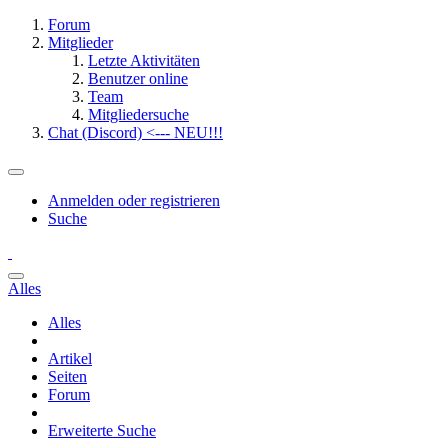
Forum
Mitglieder
Letzte Aktivitäten
Benutzer online
Team
Mitgliedersuche
Chat (Discord) <--- NEU!!!
Anmelden oder registrieren
Suche
Alles
Alles
Artikel
Seiten
Forum
Erweiterte Suche