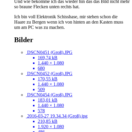
Und wie bekomme ich das wieder hin das das Bild nicht mehr
so braune Flecken unten rechts hat.
Ich bin voll Elektronik Schisshase, mir stehen schon die
Haare zu Bergen wenn ich von hinten an den Kasten muss
um am PC was zu machen.
Bilder
DSCN0451 (Groß).JPG
169,74 kB
1.440 × 1.080
680
DSCN0452 (Groß).JPG
170,55 kB
1.440 × 1.080
509
DSCN0454 (Groß).JPG
183,01 kB
1.440 × 1.080
578
2016-03-27 19.34.34 (Groß).jpg
210,85 kB
1.920 × 1.080
486