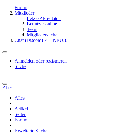
Forum
Mitglieder
Letzte Aktivitäten
Benutzer online
Team
Mitgliedersuche
Chat (Discord) <--- NEU!!!
Anmelden oder registrieren
Suche
Alles
Alles
Artikel
Seiten
Forum
Erweiterte Suche