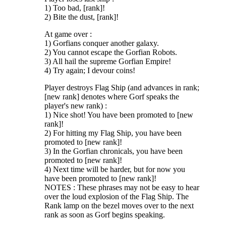
1) Too bad, [rank]!
2) Bite the dust, [rank]!
At game over :
1) Gorfians conquer another galaxy.
2) You cannot escape the Gorfian Robots.
3) All hail the supreme Gorfian Empire!
4) Try again; I devour coins!
Player destroys Flag Ship (and advances in rank;
[new rank] denotes where Gorf speaks the
player's new rank) :
1) Nice shot! You have been promoted to [new
rank]!
2) For hitting my Flag Ship, you have been
promoted to [new rank]!
3) In the Gorfian chronicals, you have been
promoted to [new rank]!
4) Next time will be harder, but for now you
have been promoted to [new rank]!
NOTES : These phrases may not be easy to hear
over the loud explosion of the Flag Ship. The
Rank lamp on the bezel moves over to the next
rank as soon as Gorf begins speaking.