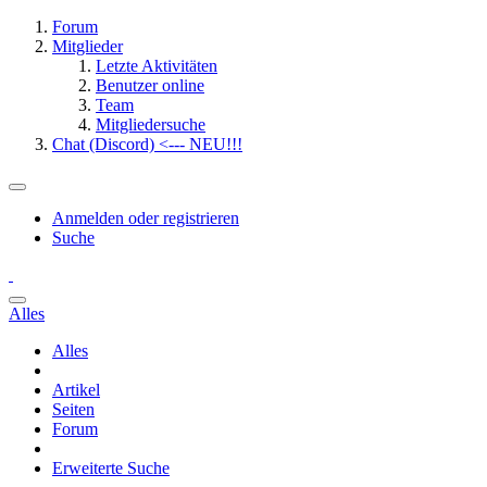
Forum
Mitglieder
Letzte Aktivitäten
Benutzer online
Team
Mitgliedersuche
Chat (Discord) <--- NEU!!!
Anmelden oder registrieren
Suche
Alles
Alles
Artikel
Seiten
Forum
Erweiterte Suche