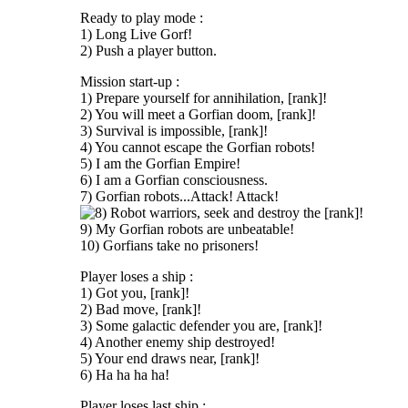
Ready to play mode :
1) Long Live Gorf!
2) Push a player button.
Mission start-up :
1) Prepare yourself for annihilation, [rank]!
2) You will meet a Gorfian doom, [rank]!
3) Survival is impossible, [rank]!
4) You cannot escape the Gorfian robots!
5) I am the Gorfian Empire!
6) I am a Gorfian consciousness.
7) Gorfian robots...Attack! Attack!
Robot warriors, seek and destroy the [rank]!
9) My Gorfian robots are unbeatable!
10) Gorfians take no prisoners!
Player loses a ship :
1) Got you, [rank]!
2) Bad move, [rank]!
3) Some galactic defender you are, [rank]!
4) Another enemy ship destroyed!
5) Your end draws near, [rank]!
6) Ha ha ha ha!
Player loses last ship :