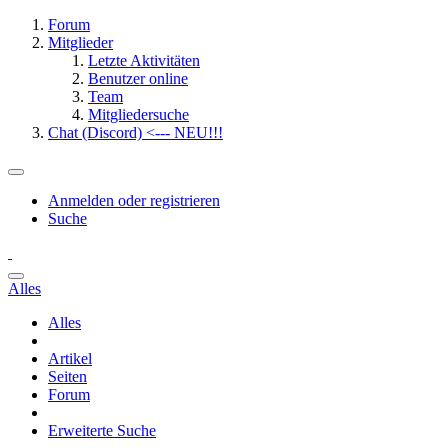
Forum
Mitglieder
Letzte Aktivitäten
Benutzer online
Team
Mitgliedersuche
Chat (Discord) <--- NEU!!!
Anmelden oder registrieren
Suche
Alles
Alles
Artikel
Seiten
Forum
Erweiterte Suche