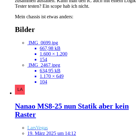
zusammen ausfallen. Kann man den IC auch mit einem Logik
Tester testen? Ein scope hab ich nicht.
Mein chassis ist etwas anders:
Bilder
IMG_0699.jpg
667,98 kB
1.600 × 1.200
154
IMG_2467.jpeg
634,95 kB
1.170 × 649
104
Nanao MS8-25 nun Statik aber kein
Raster
LarsVegas
19. März 2025 um 14:12