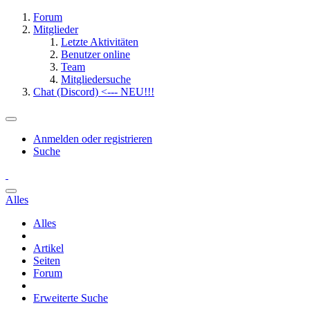
Forum
Mitglieder
Letzte Aktivitäten
Benutzer online
Team
Mitgliedersuche
Chat (Discord) <--- NEU!!!
Anmelden oder registrieren
Suche
Alles
Alles
Artikel
Seiten
Forum
Erweiterte Suche