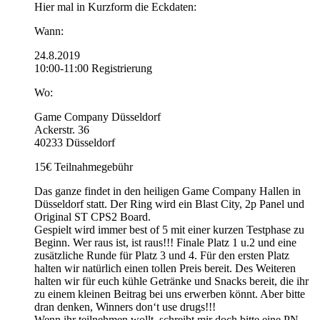
Hier mal in Kurzform die Eckdaten:
Wann:
24.8.2019
10:00-11:00 Registrierung
Wo:
Game Company Düsseldorf
Ackerstr. 36
40233 Düsseldorf
15€ Teilnahmegebühr
Das ganze findet in den heiligen Game Company Hallen in
Düsseldorf statt. Der Ring wird ein Blast City, 2p Panel und
Original ST CPS2 Board.
Gespielt wird immer best of 5 mit einer kurzen Testphase zu
Beginn. Wer raus ist, ist raus!!! Finale Platz 1 u.2 und eine
zusätzliche Runde für Platz 3 und 4. Für den ersten Platz
halten wir natürlich einen tollen Preis bereit. Des Weiteren
halten wir für euch kühle Getränke und Snacks bereit, die ihr
zu einem kleinen Beitrag bei uns erwerben könnt. Aber bitte
dran denken, Winners don‘t use drugs!!!
Wenn ihr teilnehmen wollt, schreibt mir doch bitte eine PN