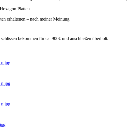
 Hexagon Platten
esten erhaltenen – nach meiner Meinung
erschlissen bekommen für ca. 900€ und anschließen überholt.
n.jpg
n.jpg
n.jpg
jpg