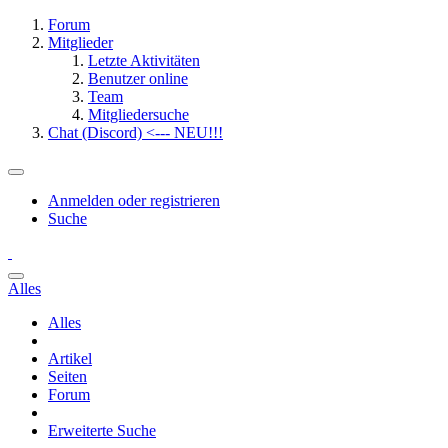
Forum
Mitglieder
Letzte Aktivitäten
Benutzer online
Team
Mitgliedersuche
Chat (Discord) <--- NEU!!!
Anmelden oder registrieren
Suche
Alles
Alles
Artikel
Seiten
Forum
Erweiterte Suche