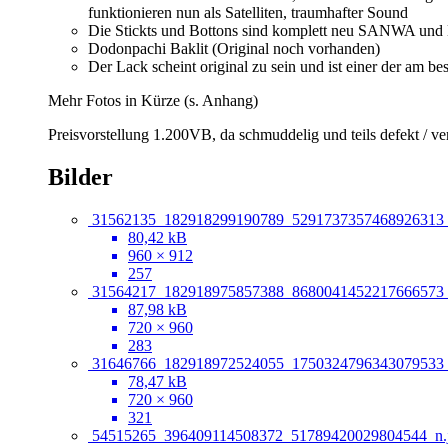
funktionieren nun als Satelliten, traumhafter Sound
Die Stickts und Bottons sind komplett neu SANWA und
Dodonpachi Baklit (Original noch vorhanden)
Der Lack scheint original zu sein und ist einer der am b
Mehr Fotos in Kürze (s. Anhang)
Preisvorstellung 1.200VB, da schmuddelig und teils defekt / v
Bilder
31562135_182918299190789_5291737357468926313_
80,42 kB
960 × 912
257
31564217_182918975857388_8680041452217666573_
87,98 kB
720 × 960
283
31646766_182918972524055_1750324796343079533_
78,47 kB
720 × 960
321
54515265_396409114508372_51789420029804544_n.