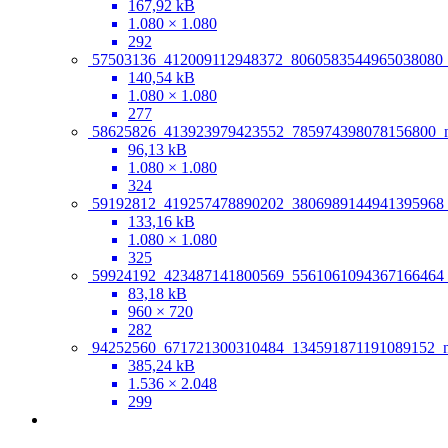
167,92 kB
1.080 × 1.080
292
57503136_412009112948372_8060583544965038080_
140,54 kB
1.080 × 1.080
277
58625826_413923979423552_785974398078156800_n
96,13 kB
1.080 × 1.080
324
59192812_419257478890202_3806989144941395968_
133,16 kB
1.080 × 1.080
325
59924192_423487141800569_5561061094367166464_
83,18 kB
960 × 720
282
94252560_671721300310484_134591871191089152_n
385,24 kB
1.536 × 2.048
299