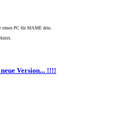
re einen PC für MAME drin.
kürzt.
eue Version... !!!!