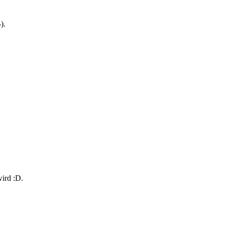
).
ird :D.