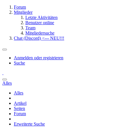
Forum
Mitglieder
Letzte Aktivitäten
Benutzer online
Team
Mitgliedersuche
Chat (Discord) <--- NEU!!!
Anmelden oder registrieren
Suche
Alles
Alles
Artikel
Seiten
Forum
Erweiterte Suche