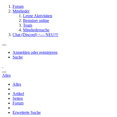
Forum
Mitglieder
Letzte Aktivitäten
Benutzer online
Team
Mitgliedersuche
Chat (Discord) <--- NEU!!!
Anmelden oder registrieren
Suche
Alles
Alles
Artikel
Seiten
Forum
Erweiterte Suche