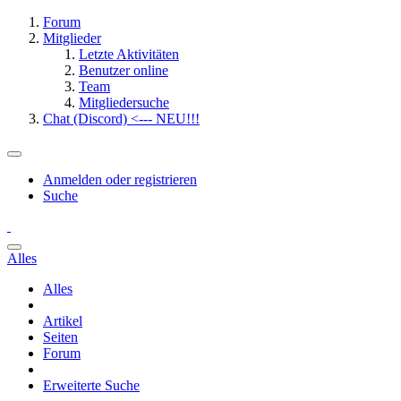
Forum
Mitglieder
Letzte Aktivitäten
Benutzer online
Team
Mitgliedersuche
Chat (Discord) <--- NEU!!!
Anmelden oder registrieren
Suche
Alles
Alles
Artikel
Seiten
Forum
Erweiterte Suche