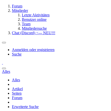
Forum
Mitglieder
Letzte Aktivitäten
Benutzer online
Team
Mitgliedersuche
Chat (Discord) <--- NEU!!!
Anmelden oder registrieren
Suche
Alles
Alles
Artikel
Seiten
Forum
Erweiterte Suche