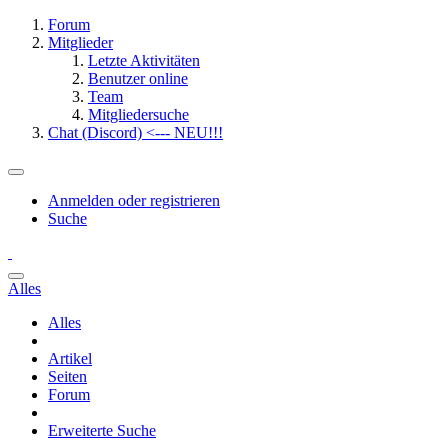
Forum
Mitglieder
Letzte Aktivitäten
Benutzer online
Team
Mitgliedersuche
Chat (Discord) <--- NEU!!!
Anmelden oder registrieren
Suche
Alles
Alles
Artikel
Seiten
Forum
Erweiterte Suche