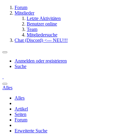
Forum
Mitglieder
Letzte Aktivitäten
Benutzer online
Team
Mitgliedersuche
Chat (Discord) <--- NEU!!!
Anmelden oder registrieren
Suche
Alles
Alles
Artikel
Seiten
Forum
Erweiterte Suche