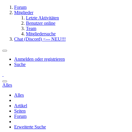
Forum
Mitglieder
Letzte Aktivitäten
Benutzer online
Team
Mitgliedersuche
Chat (Discord) <--- NEU!!!
Anmelden oder registrieren
Suche
Alles
Alles
Artikel
Seiten
Forum
Erweiterte Suche