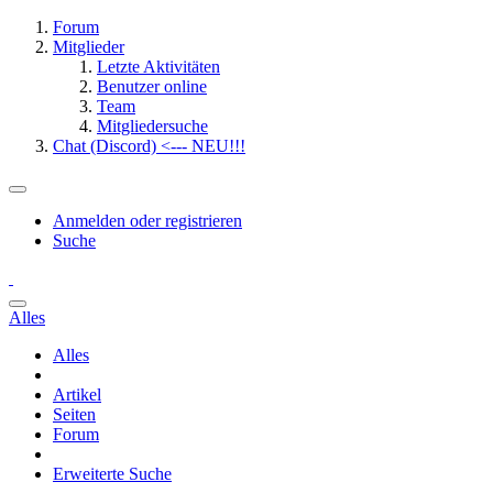
Forum
Mitglieder
Letzte Aktivitäten
Benutzer online
Team
Mitgliedersuche
Chat (Discord) <--- NEU!!!
Anmelden oder registrieren
Suche
Alles
Alles
Artikel
Seiten
Forum
Erweiterte Suche