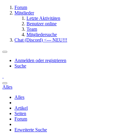
Forum
Mitglieder
Letzte Aktivitäten
Benutzer online
Team
Mitgliedersuche
Chat (Discord) <--- NEU!!!
Anmelden oder registrieren
Suche
Alles
Alles
Artikel
Seiten
Forum
Erweiterte Suche