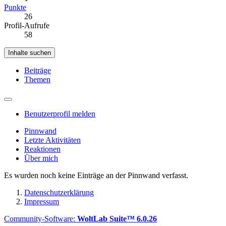
Punkte
26
Profil-Aufrufe
58
Inhalte suchen
Beiträge
Themen
Benutzerprofil melden
Pinnwand
Letzte Aktivitäten
Reaktionen
Über mich
Es wurden noch keine Einträge an der Pinnwand verfasst.
Datenschutzerklärung
Impressum
Community-Software:
WoltLab Suite™ 6.0.26