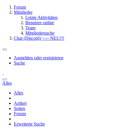
Forum
Mitglieder
Letzte Aktivitäten
Benutzer online
Team
Mitgliedersuche
Chat (Discord) <--- NEU!!!
Anmelden oder registrieren
Suche
Alles
Alles
Artikel
Seiten
Forum
Erweiterte Suche