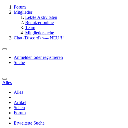
Forum
Mitglieder
Letzte Aktivitäten
Benutzer online
Team
Mitgliedersuche
Chat (Discord) <--- NEU!!!
Anmelden oder registrieren
Suche
Alles
Alles
Artikel
Seiten
Forum
Erweiterte Suche