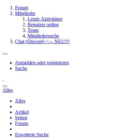
Forum
Mitglieder
Letzte Aktivitäten
Benutzer online
Team
Mitgliedersuche
Chat (Discord) <--- NEU!!!
Anmelden oder registrieren
Suche
Alles
Alles
Artikel
Seiten
Forum
Erweiterte Suche