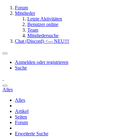
Forum
Mitglieder
Letzte Aktivitäten
Benutzer online
Team
Mitgliedersuche
Chat (Discord) <--- NEU!!!
Anmelden oder registrieren
Suche
Alles
Alles
Artikel
Seiten
Forum
Erweiterte Suche