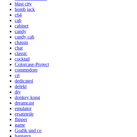
blast city
bomb jack
c64
cab
cabinet
candy
candy cab
chassis
chat
classic
cocktail
Colorcase-Project
commodore
crt
dedicated
defekt
diy
donkey kong
dreamcast
emulator
ersatzteile
flipper
game
Grafik und co
hantarex