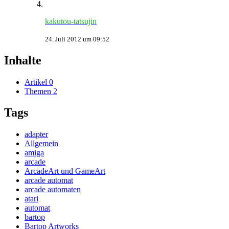
kakutou-tatsujin
24. Juli 2012 um 09:52
Inhalte
Artikel
0
Themen
2
Tags
adapter
Allgemein
amiga
arcade
ArcadeArt und GameArt
arcade automat
arcade automaten
atari
automat
bartop
Bartop Artworks