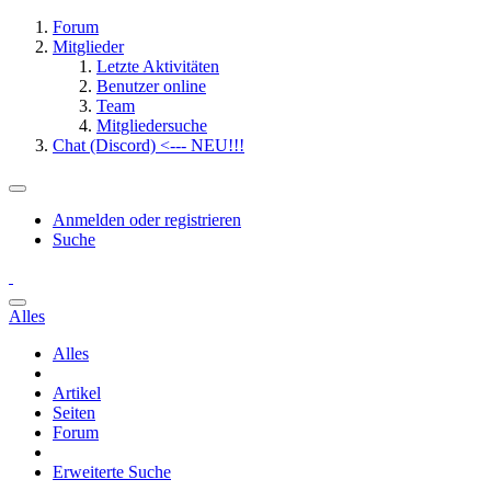
Forum
Mitglieder
Letzte Aktivitäten
Benutzer online
Team
Mitgliedersuche
Chat (Discord) <--- NEU!!!
Anmelden oder registrieren
Suche
Alles
Alles
Artikel
Seiten
Forum
Erweiterte Suche