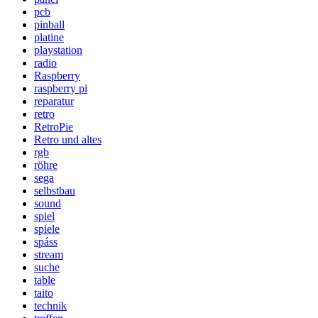
pcb
pinball
platine
playstation
radio
Raspberry
raspberry pi
reparatur
retro
RetroPie
Retro und altes
rgb
röhre
sega
selbstbau
sound
spiel
spiele
spáss
stream
suche
table
taito
technik