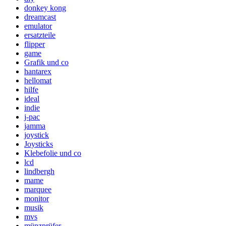
donkey kong
dreamcast
emulator
ersatzteile
flipper
game
Grafik und co
hantarex
hellomat
hilfe
ideal
indie
j-pac
jamma
joystick
Joysticks
Klebefolie und co
lcd
lindbergh
mame
marquee
monitor
musik
mvs
münzprüfer