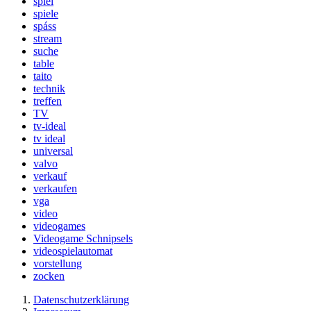
spiel
spiele
spáss
stream
suche
table
taito
technik
treffen
TV
tv-ideal
tv ideal
universal
valvo
verkauf
verkaufen
vga
video
videogames
Videogame Schnipsels
videospielautomat
vorstellung
zocken
Datenschutzerklärung