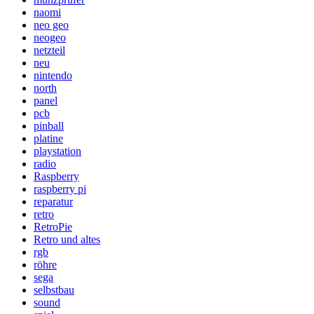
naomi
neo geo
neogeo
netzteil
neu
nintendo
north
panel
pcb
pinball
platine
playstation
radio
Raspberry
raspberry pi
reparatur
retro
RetroPie
Retro und altes
rgb
röhre
sega
selbstbau
sound