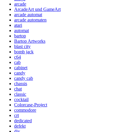
arcade
ArcadeArt und GameArt
arcade automat
arcade automaten
atari
automat
bartop
Bartop Artworks
blast city
bomb jack
c64
cab
cabinet
candy
candy cab
chassis
chat
classic
cocktail
Colorcase-Project
commodore
crt
dedicated
defekt
diy