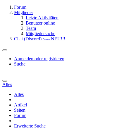
Forum
Mitglieder
Letzte Aktivitäten
Benutzer online
Team
Mitgliedersuche
Chat (Discord) <--- NEU!!!
Anmelden oder registrieren
Suche
Alles
Alles
Artikel
Seiten
Forum
Erweiterte Suche