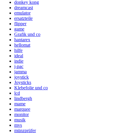
donkey kong
dreamcast
emulator
ersatzteile
flipper
game
Grafik und co
hantarex
hellomat
hilfe
ideal
indie
j-pac
jamma
joystick
Joysticks
Klebefolie und co
lcd
lindbergh
mame
marquee
monitor
musik
mvs
münzprüfer