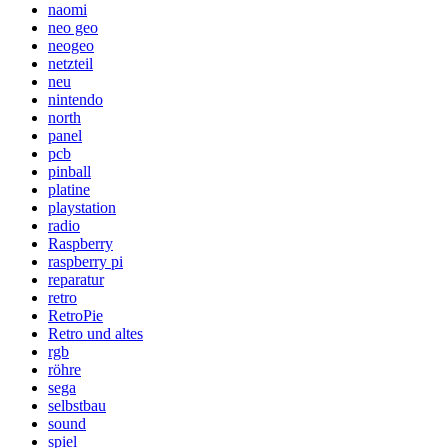
naomi
neo geo
neogeo
netzteil
neu
nintendo
north
panel
pcb
pinball
platine
playstation
radio
Raspberry
raspberry pi
reparatur
retro
RetroPie
Retro und altes
rgb
röhre
sega
selbstbau
sound
spiel