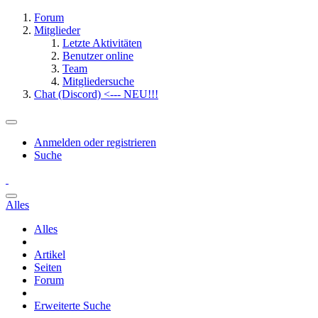
Forum
Mitglieder
Letzte Aktivitäten
Benutzer online
Team
Mitgliedersuche
Chat (Discord) <--- NEU!!!
Anmelden oder registrieren
Suche
Alles
Alles
Artikel
Seiten
Forum
Erweiterte Suche