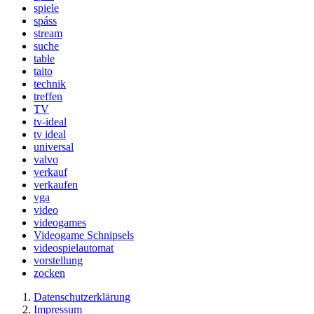
spiele
spáss
stream
suche
table
taito
technik
treffen
TV
tv-ideal
tv ideal
universal
valvo
verkauf
verkaufen
vga
video
videogames
Videogame Schnipsels
videospielautomat
vorstellung
zocken
Datenschutzerklärung
Impressum