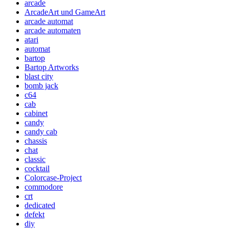
arcade
ArcadeArt und GameArt
arcade automat
arcade automaten
atari
automat
bartop
Bartop Artworks
blast city
bomb jack
c64
cab
cabinet
candy
candy cab
chassis
chat
classic
cocktail
Colorcase-Project
commodore
crt
dedicated
defekt
diy