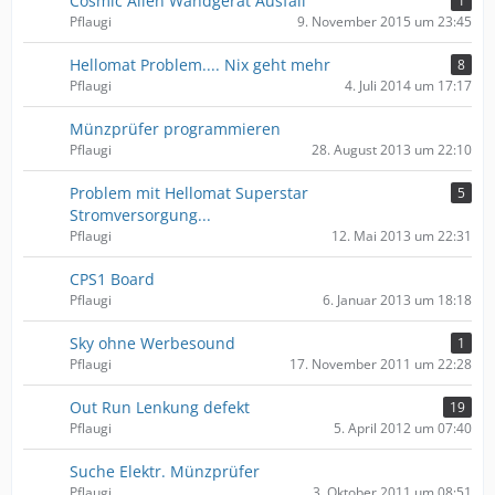
Cosmic Alien Wandgerät Ausfall
1
Pflaugi
9. November 2015 um 23:45
Hellomat Problem.... Nix geht mehr
8
Pflaugi
4. Juli 2014 um 17:17
Münzprüfer programmieren
Pflaugi
28. August 2013 um 22:10
Problem mit Hellomat Superstar
5
Stromversorgung...
Pflaugi
12. Mai 2013 um 22:31
CPS1 Board
Pflaugi
6. Januar 2013 um 18:18
Sky ohne Werbesound
1
Pflaugi
17. November 2011 um 22:28
Out Run Lenkung defekt
19
Pflaugi
5. April 2012 um 07:40
Suche Elektr. Münzprüfer
Pflaugi
3. Oktober 2011 um 08:51