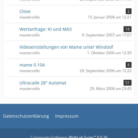
Close
2
mastercello
15. Januar 2008 um 12:21
Wertanfrage: KI und MKII
18
mastercello
9. September 2007 um 17:07
Videoeinstellungen von Mame unter Windoof
mastercello
1. Oktober 2006 um 12:39
mame 0.104
6
mastercello
29. September 2006 um 12:22
Ultracade 28" Automat
51
mastercello
29. März 2008 um 23:45
Datenschutzerklärung
Impressum
Community-Software:
WoltLab Suite™ 6.0.26