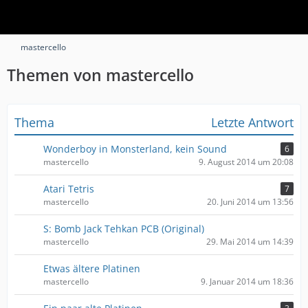
mastercello
Themen von mastercello
Thema
Letzte Antwort
Wonderboy in Monsterland, kein Sound
6
mastercello
9. August 2014 um 20:08
Atari Tetris
7
mastercello
20. Juni 2014 um 13:56
S: Bomb Jack Tehkan PCB (Original)
mastercello
29. Mai 2014 um 14:39
Etwas ältere Platinen
mastercello
9. Januar 2014 um 18:36