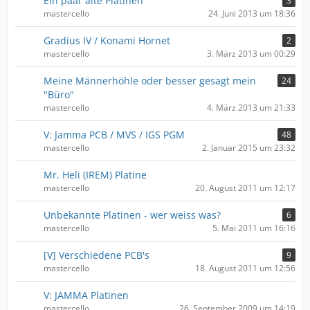
Ein paar alte Platinen
3
mastercello
24. Juni 2013 um 18:36
Gradius IV / Konami Hornet
2
mastercello
3. März 2013 um 00:29
Meine Männerhöhle oder besser gesagt mein
24
"Büro"
mastercello
4. März 2013 um 21:33
V: Jamma PCB / MVS / IGS PGM
48
mastercello
2. Januar 2015 um 23:32
Mr. Heli (IREM) Platine
mastercello
20. August 2011 um 12:17
Unbekannte Platinen - wer weiss was?
6
mastercello
5. Mai 2011 um 16:16
[V] Verschiedene PCB's
9
mastercello
18. August 2011 um 12:56
V: JAMMA Platinen
mastercello
26. September 2009 um 14:19