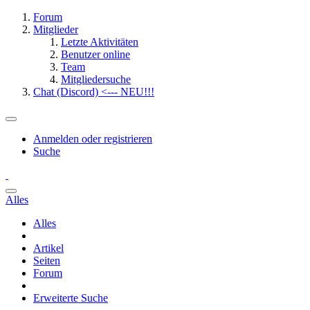
Forum
Mitglieder
Letzte Aktivitäten
Benutzer online
Team
Mitgliedersuche
Chat (Discord) <--- NEU!!!
Anmelden oder registrieren
Suche
Alles
Alles
Artikel
Seiten
Forum
Erweiterte Suche