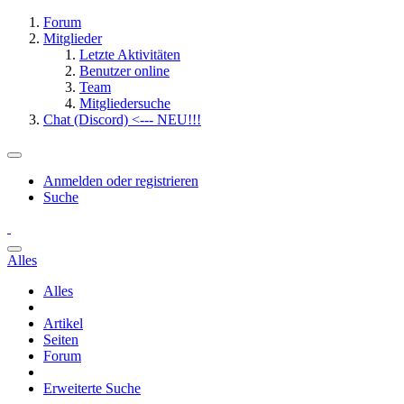
Forum
Mitglieder
Letzte Aktivitäten
Benutzer online
Team
Mitgliedersuche
Chat (Discord) <--- NEU!!!
Anmelden oder registrieren
Suche
Alles
Alles
Artikel
Seiten
Forum
Erweiterte Suche