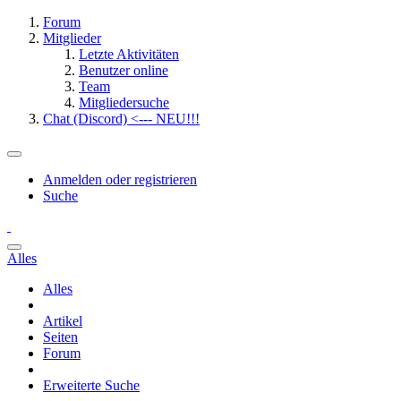
Forum
Mitglieder
Letzte Aktivitäten
Benutzer online
Team
Mitgliedersuche
Chat (Discord) <--- NEU!!!
Anmelden oder registrieren
Suche
Alles
Alles
Artikel
Seiten
Forum
Erweiterte Suche