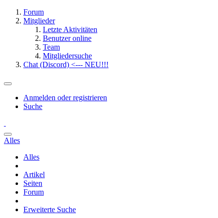
Forum
Mitglieder
Letzte Aktivitäten
Benutzer online
Team
Mitgliedersuche
Chat (Discord) <--- NEU!!!
Anmelden oder registrieren
Suche
Alles
Alles
Artikel
Seiten
Forum
Erweiterte Suche