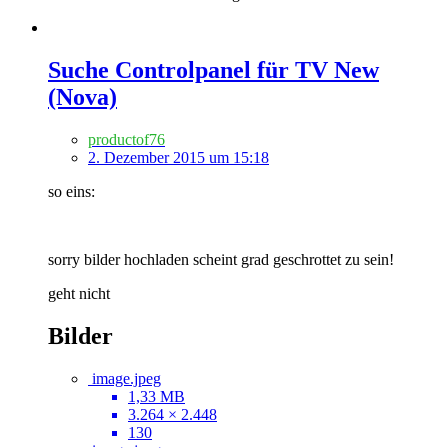
Suche Controlpanel für TV New
(Nova)
productof76
2. Dezember 2015 um 15:18
so eins:
sorry bilder hochladen scheint grad geschrottet zu sein!
geht nicht
Bilder
image.jpeg
1,33 MB
3.264 × 2.448
130