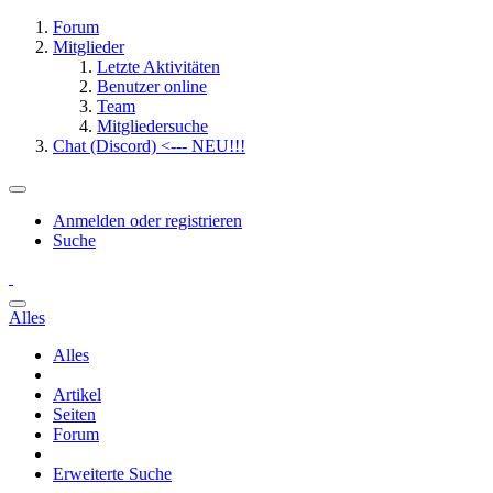
Forum
Mitglieder
Letzte Aktivitäten
Benutzer online
Team
Mitgliedersuche
Chat (Discord) <--- NEU!!!
Anmelden oder registrieren
Suche
Alles
Alles
Artikel
Seiten
Forum
Erweiterte Suche