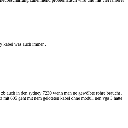
a neubeschaffung zunehmend problematisch wird und mit viel fahrerei
, y kabel was auch immer .
st zb auch in den sydney 7230 wenn man ne gewölbte röhre braucht .
etz mit 605 geht mit nem gelöteten kabel ohne modul. nen vga 3 hatte