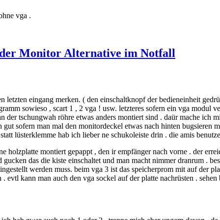
ohne vga .
er Monitor Alternative im Notfall
en letzten eingang merken. ( den einschaltknopf der bedieneinheit gedr
rogramm sowieso , scart 1 , 2 vga ! usw. letzteres sofern ein vga modul v
n an der tschungwah röhre etwas anders montiert sind . daür mache ich 
h gut sofern man mal den monitordeckel etwas nach hinten bugsieren mus
 statt lüsterklemme hab ich lieber ne schukoleiste drin . die amis benut
ne holzplatte montiert gepappt , den ir empfänger nach vorne . der erreic
und gucken das die kiste einschaltet und man macht nimmer dranrum . be
ingestellt werden muss. beim vga 3 ist das speicherprom mit auf der pl
. evtl kann man auch den vga sockel auf der platte nachrüsten . sehen b