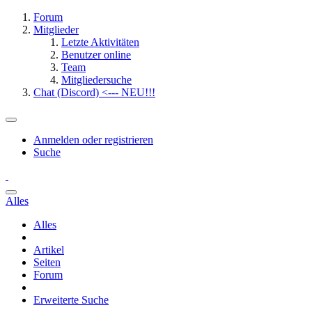
Forum
Mitglieder
Letzte Aktivitäten
Benutzer online
Team
Mitgliedersuche
Chat (Discord) <--- NEU!!!
Anmelden oder registrieren
Suche
Alles
Alles
Artikel
Seiten
Forum
Erweiterte Suche