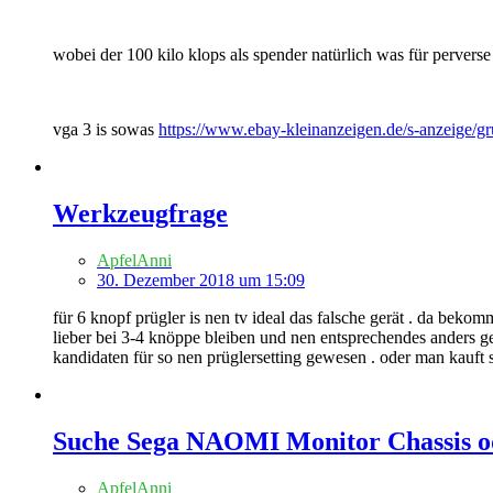
wobei der 100 kilo klops als spender natürlich was für perverse i
vga 3 is sowas
https://www.ebay-kleinanzeigen.de/s-anzeige
Werkzeugfrage
ApfelAnni
30. Dezember 2018 um 15:09
für 6 knopf prügler is nen tv ideal das falsche gerät . da beko
lieber bei 3-4 knöppe bleiben und nen entsprechendes anders g
kandidaten für so nen prüglersetting gewesen . oder man kauft 
Suche Sega NAOMI Monitor Chassis od
ApfelAnni