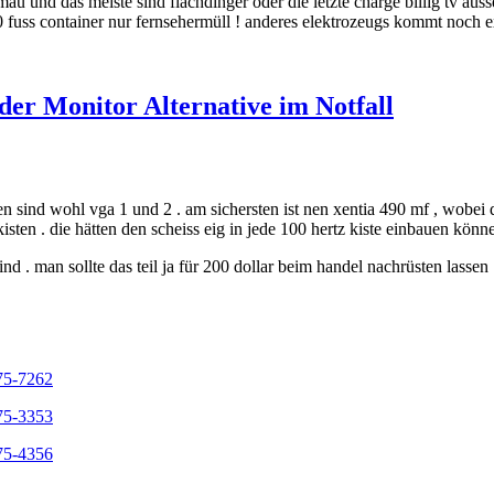
 mau und das meiste sind flachdinger oder die letzte charge billig tv aus
0 fuss container nur fernsehermüll ! anderes elektrozeugs kommt noch ex
er Monitor Alternative im Notfall
den sind wohl vga 1 und 2 . am sichersten ist nen xentia 490 mf , wobei
isten . die hätten den scheiss eig in jede 100 hertz kiste einbauen könne
ind . man sollte das teil ja für 200 dollar beim handel nachrüsten lassen 
75-7262
75-3353
75-4356