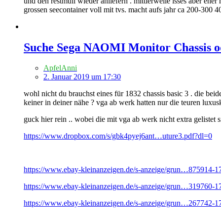
und den restmüll wieder anliefern . mittlerweile isses aber eher
grossen seecontainer voll mit tvs. macht aufs jahr ca 200-300 4
Suche Sega NAOMI Monitor Chassis od
ApfelAnni
2. Januar 2019 um 17:30
wohl nicht du brauchst eines für 1832 chassis basic 3 . die bei
keiner in deiner nähe ? vga ab werk hatten nur die teuren luxusk
guck hier rein .. wobei die mit vga ab werk nicht extra gelistet s
https://www.dropbox.com/s/gbk4pyej6ant…uture3.pdf?dl=0
https://www.ebay-kleinanzeigen.de/s-anzeige/grun…875914-1
https://www.ebay-kleinanzeigen.de/s-anzeige/grun…319760-1
https://www.ebay-kleinanzeigen.de/s-anzeige/grun…267742-1