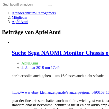
Arcadezentrum/Retrogamers
Mitglieder
ApfelAnni
Beiträge von ApfelAnni
Suche Sega NAOMI Monitor Chassis od
ApfelAnni
2. Januar 2019 um 17:45
der hier sollte auch gehen .. um 16:9 isses auch nicht schade .
https://www.ebay-kleinanzeigen.de/s-anzeige/grun…490158-1
paar der fine arts serie hatten auch module . wichtig ist vor ta
standard chassis bekommt . benutze ja meist eh den audio amp de