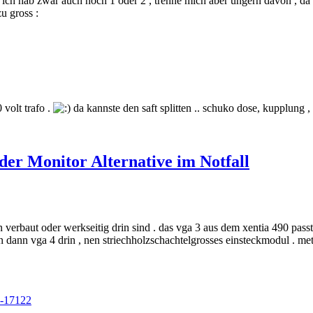
3 ich hab zwar auch noch 1 oder 2 , trenne mich aber ungern davon , d
u gross :
 volt trafo .
da kannste den saft splitten .. schuko dose, kupplung 
er Monitor Alternative im Notfall
 verbaut oder werkseitig drin sind . das vga 3 aus dem xentia 490 pas
ten dann vga 4 drin , nen striechholzschachtelgrosses einsteckmodul . m
5-17122