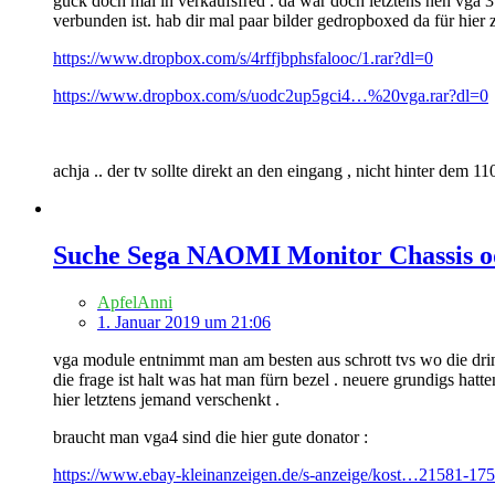
guck doch mal in verkaufsfred . da war doch letztens nen vga 
verbunden ist. hab dir mal paar bilder gedropboxed da für hier z
https://www.dropbox.com/s/4rffjbphsfalooc/1.rar?dl=0
https://www.dropbox.com/s/uodc2up5gci4…%20vga.rar?dl=0
achja .. der tv sollte direkt an den eingang , nicht hinter dem 110
Suche Sega NAOMI Monitor Chassis od
ApfelAnni
1. Januar 2019 um 21:06
vga module entnimmt man am besten aus schrott tvs wo die drin
die frage ist halt was hat man fürn bezel . neuere grundigs hat
hier letztens jemand verschenkt .
braucht man vga4 sind die hier gute donator :
https://www.ebay-kleinanzeigen.de/s-anzeige/kost…21581-17