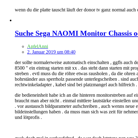
wenn du die platte tauscht läuft der donor tv ganz normal auch 
Suche Sega NAOMI Monitor Chassis od
ApfelAnni
2. Januar 2019 um 08:40
der sollte normalerweise automatisch einschalten , ggfls auch d
8500 " ein eintrag starten mit xx . das steht dann starten mit p
streben . evtl muss du die röhre etwas rausholen , da die ohre
bohrständer aus sperrholz passende unterlegscheiben . sind auc
rechtwinkeladapter , kabel sind bei platzmangel auch hilfreich .
die bedieneinheit habe ich an die hinteren monitorstreben auf ei
braucht man aber nicht . einmal mittlere lautstärke einstellen 
. vor austausch bildparameter aufschreiben , auch wenns neue e
bildeinstellungen haben . da muss man sich was zeit für nehmen 
und lötprofis .