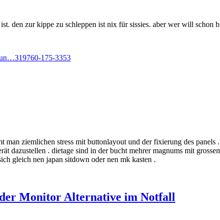
st. den zur kippe zu schleppen ist nix für sissies. aber wer will schon b
/grun…319760-175-3353
mmt man ziemlichen stress mit buttonlayout und der fixierung des panels 
erät dazustellen . dietage sind in der bucht mehrer magnums mit gross
sich gleich nen japan sitdown oder nen mk kasten .
er Monitor Alternative im Notfall