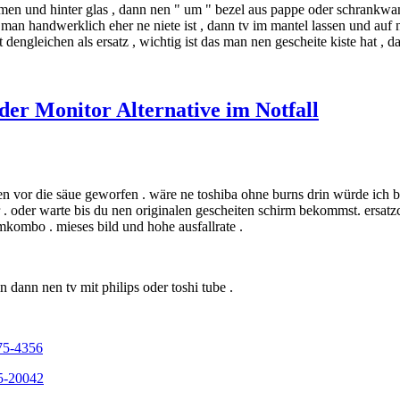
rahmen und hinter glas , dann nen " um " bezel aus pappe oder schrankw
man handwerklich eher ne niete ist , dann tv im mantel lassen und auf ne
engleichen als ersatz , wichtig ist das man nen gescheite kiste hat , dam
er Monitor Alternative im Notfall
len vor die säue geworfen . wäre ne toshiba ohne burns drin würde ich
ser . oder warte bis du nen originalen gescheiten schirm bekommst. ersat
mkombo . mieses bild und hohe ausfallrate .
in dann nen tv mit philips oder toshi tube .
75-4356
5-20042