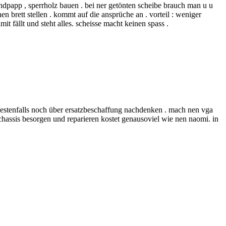
andpapp , sperrholz bauen . bei ner getönten scheibe brauch man u u
n brett stellen . kommt auf die ansprüche an . vorteil : weniger
it fällt und steht alles. scheisse macht keinen spass .
 bestenfalls noch über ersatzbeschaffung nachdenken . mach nen vga
zchassis besorgen und reparieren kostet genausoviel wie nen naomi. in