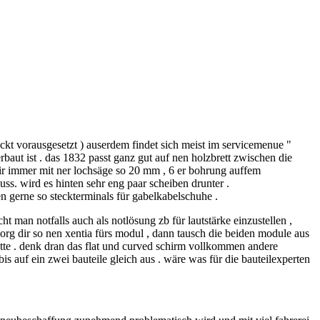
ückt vorausgesetzt ) auserdem findet sich meist im servicemenue "
erbaut ist . das 1832 passt ganz gut auf nen holzbrett zwischen die
mir immer mit ner lochsäge so 20 mm , 6 er bohrung auffem
s. wird es hinten sehr eng paar scheiben drunter .
zen gerne so steckterminals für gabelkabelschuhe .
ht man notfalls auch als notlösung zb für lautstärke einzustellen ,
sorg dir so nen xentia fürs modul , dann tausch die beiden module aus
atte . denk dran das flat und curved schirm vollkommen andere
is auf ein zwei bauteile gleich aus . wäre was für die bauteilexperten