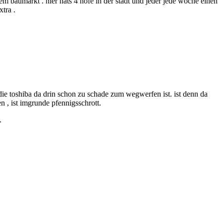
sem baumarkt . hier hats 4 höfe in der stadt und jeder jede woche einen
tra .
 die toshiba da drin schon zu schade zum wegwerfen ist. ist denn da
n , ist imgrunde pfennigsschrott.
.