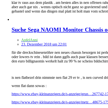
klar tv raus aus dem plastik . am besten alles in nen offenen 
aber auch gar nix . wenns optisch nicht ganz so gravierend und 
gebastel und wenn das dingen mal platt ist holt man vom schrott d
Suche Sega NAOMI Monitor Chassis od
ApfelAnni
23. Dezember 2018 um 22:01
für die dreckschinesenröhre nen neues chassis besorgen ist per
oder lowres tv rein . bild ist dann ggfls auch paar klassen bes
den euro billignaomis werkelt halt zu 99 % ne scheiss bildschir
is nen flatbezel drin nimmste nen flat 29 er tv , is nen curved dr
wenn flat dann sowas :
https://www.ebay-kleinanzeigen.de/s-anzeige/grun…267742-1
https://www.ebay-kleinanzeigen.de/s-anzeige/metz…48675-17