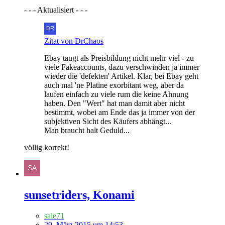
- - - Aktualisiert - - -
Zitat von DrChaos
Ebay taugt als Preisbildung nicht mehr viel - zu
viele Fakeaccounts, dazu verschwinden ja immer
wieder die 'defekten' Artikel. Klar, bei Ebay geht
auch mal 'ne Platine exorbitant weg, aber da
laufen einfach zu viele rum die keine Ahnung
haben. Den "Wert" hat man damit aber nicht
bestimmt, wobei am Ende das ja immer von der
subjektiven Sicht des Käufers abhängt...
Man braucht halt Geduld...
völlig korrekt!
sunsetriders, Konami
sale71
29. März 2015 um 14:53