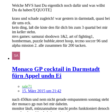
Welche MVS hast Du eigentlich noch dafür und was willst
Du da haben?[/QUOTE]
krass und schade zugleich! war gestern in darmstadt, quasi bei
dir ums eck.
kein ding, laß die kiste den für dich bis zum 3 quartal bei mir
im keller stehn.
mvs games: samurai shodown 1&2, art of fighting1,
bomberman, puzzle bubble,street hoop, tecmo soccer 96 und
alpha mission 2. alle zusammen für 200 tacken.
Monaco GP cocktail in Darmstadt
fürn Appel undn Ei
sale71
15. März 2015 um 21:42
nach 450km und nem nicht gerade entspanntem sonntag steht
der monaco gp nun bei mir daheim.
monitor läuft, münzannahme macht probs funktioniert denoch