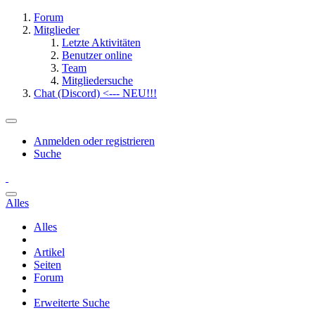
Forum
Mitglieder
Letzte Aktivitäten
Benutzer online
Team
Mitgliedersuche
Chat (Discord) <--- NEU!!!
Anmelden oder registrieren
Suche
Alles
Alles
Artikel
Seiten
Forum
Erweiterte Suche