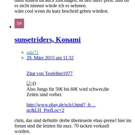
dann solltest du auch zuschlagen, ist nen fairer preis. falls du
es nicht nimmst würde ich es nehmen.
wäre cool wenn du kurz bescheid geben würdest.
sunsetriders, Konami
sale71
29. März 2015 um 11:32
Zitat von Teufeltier1977
Also Jungs für 50€ bis 60€ wird schwer,die
Zeiten sind vorbei.
http://www.ebay.de/sch/i.html?_fr…
nc&LH_PrefLoc=2
chris, das sind definitiv derbe überteuerte ebay-preise! hier im
forum sind die letzten für max. 70 tacken verkauft
worden.