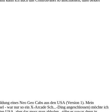
nn kann ich auch das ControlPanel so anschließen, dass beides
hbildung eines Neo Geo Cabs aus den USA (Version 1). Mein
l - war nur so ein X-Arcade Sch...-Ding angeschlossen) möchte ich
in den USA, aber das muss man abholen...gäbe es sowas denn in