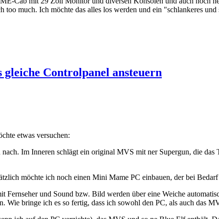
MAME-Cab mit 29 Zoll Monitor und diversen Konsolen und auch noch n
fach too much. Ich möchte das alles los werden und ein "schlankeres 
leiche Controlpanel ansteuern
öchte etwas versuchen:
 nach. Im Inneren schlägt ein original MVS mit ner Supergun, die das 
sätzlich möchte ich noch einen Mini Mame PC einbauen, der bei Bedarf
 Fernseher und Sound bzw. Bild werden über eine Weiche automatisch
n. Wie bringe ich es so fertig, dass ich sowohl den PC, als auch das 