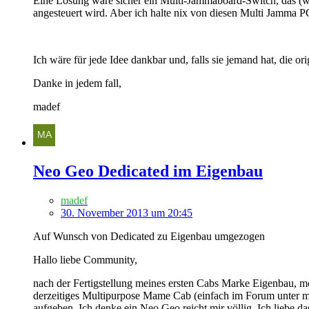
Eine Lösung wäre sicher ein Multi-Jammaboard-Switch, das (we
angesteuert wird. Aber ich halte nix von diesen Multi Jamma P
Ich wäre für jede Idee dankbar und, falls sie jemand hat, die
Danke in jedem fall,
madef
Neo Geo Dedicated im Eigenbau
madef
30. November 2013 um 20:45
Auf Wunsch von Dedicated zu Eigenbau umgezogen
Hallo liebe Community,
nach der Fertigstellung meines ersten Cabs Marke Eigenbau, 
derzeitiges Multipurpose Mame Cab (einfach im Forum unter m
aufgeben. Ich denke ein Neo Geo reicht mir völlig. Ich liebe d