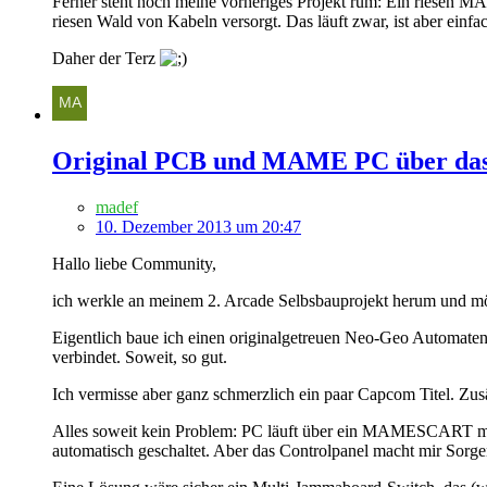
Ferner steht noch meine vorheriges Projekt rum: Ein riesen 
riesen Wald von Kabeln versorgt. Das läuft zwar, ist aber ein
Daher der Terz
Original PCB und MAME PC über das g
madef
10. Dezember 2013 um 20:47
Hallo liebe Community,
ich werkle an meinem 2. Arcade Selbsbauprojekt herum und m
Eigentlich baue ich einen originalgetreuen Neo-Geo Automaten
verbindet. Soweit, so gut.
Ich vermisse aber ganz schmerzlich ein paar Capcom Titel. Zu
Alles soweit kein Problem: PC läuft über ein MAMESCART mit
automatisch geschaltet. Aber das Controlpanel macht mir Sorge