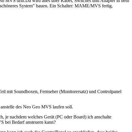
em MVS drin.Da wird alles über Kabel, Switches und Adapter in nem
und schöneres System" bauen. Ein Schalter: MAME/MVS fertig.
Teil mit Soundboxen, Fernseher (Monitorersatz) und Controlpanel
 anstelle des Neo Geo MVS laufen soll.
, je nachdem welches Gerät (PC oder Board) ich anschalte
MVS bei Bedarf ansteuern kann?