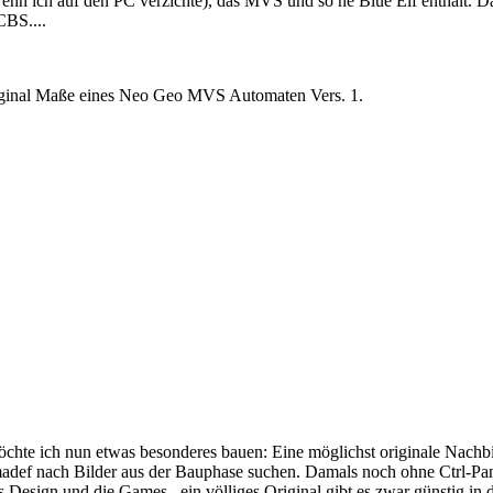
nn ich auf den PC verzichte), das MVS und so ne Blue Elf enthält. Da
CBS....
 original Maße eines Neo Geo MVS Automaten Vers. 1.
möchte ich nun etwas besonderes bauen: Eine möglichst originale Nac
adef nach Bilder aus der Bauphase suchen. Damals noch ohne Ctrl-Pane
as Design und die Games...ein völliges Original gibt es zwar günstig 