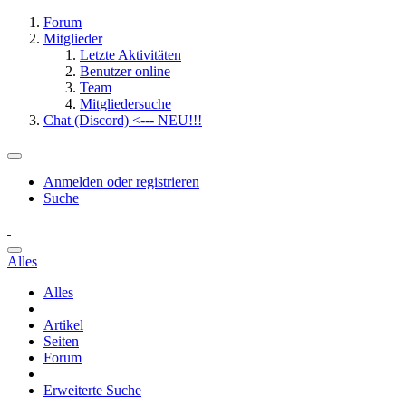
Forum
Mitglieder
Letzte Aktivitäten
Benutzer online
Team
Mitgliedersuche
Chat (Discord) <--- NEU!!!
Anmelden oder registrieren
Suche
Alles
Alles
Artikel
Seiten
Forum
Erweiterte Suche