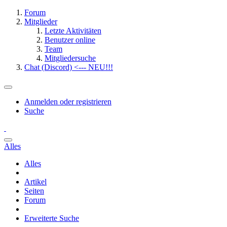
Forum
Mitglieder
Letzte Aktivitäten
Benutzer online
Team
Mitgliedersuche
Chat (Discord) <--- NEU!!!
Anmelden oder registrieren
Suche
Alles
Alles
Artikel
Seiten
Forum
Erweiterte Suche