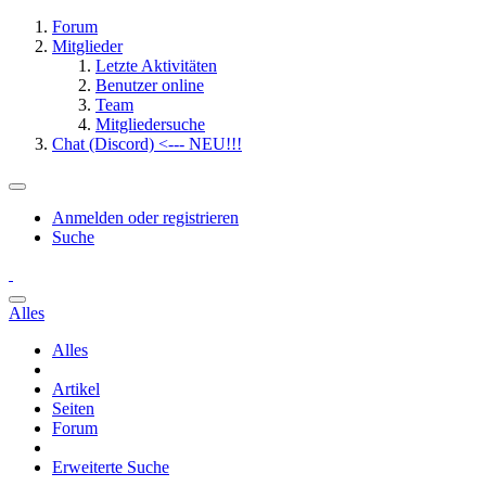
Forum
Mitglieder
Letzte Aktivitäten
Benutzer online
Team
Mitgliedersuche
Chat (Discord) <--- NEU!!!
Anmelden oder registrieren
Suche
Alles
Alles
Artikel
Seiten
Forum
Erweiterte Suche