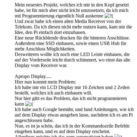
Mein neuestes Projekt, welches ich mir in den Kopf gesetzt
habe, ist für mich aber nicht leicht umzusetzen, da ich mich
mit Programmierung eigentlich Null auskenne
Und zwar habe ich einen alten Media Receiver von der
Telekom. Da ich diesen nicht mehr nutzen kann, kam mir die
Idee, den Pi einfach dort einzubauen.
Eine neue Rückblende drucken für die hinteren Anschlüsse.
Außerdem eine SSD einbauen, sowie einen USB Hub für
mehr Anschluss Möglichkeiten.
Desweiteren wollte ich noch eine LED Leiste einbauen, die
auf der Vorderseite leicht durch schimmert, wo einst das alte
Display vom Receiver war.
Apropo Display.....
Hier nun kommt mein Problem:
Ich habe mir ein LCD Display mir 16 Zeichen und 2 Zeilen
bestellt, welches ich auch einbauen will.
Nur hier gibt es das Problem, das ich nicht programmieren
kann
Ich habe auch Google bemüht, und fand Anleitungen, wie ich
auf dem Display etwas ausgeben lasse, nachdem ich es am Pi
angeschlossen habe.
Nun, es ist ja schön, das ich in der Kommandozeile Befehle
eingeben kann, und es auf dem Display erscheint.
Allerdings möchte ich das gern automatisiert haben