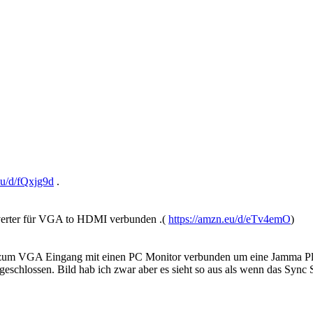
eu/d/fQxjg9d
.
verter für VGA to HDMI verbunden .(
https://amzn.eu/d/eTv4emO
)
zum VGA Eingang mit einen PC Monitor verbunden um eine Jamma Plat
ossen. Bild hab ich zwar aber es sieht so aus als wenn das Sync Sign