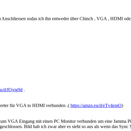
n ) Anschliessen sodas ich ihn entweder über Chinch , VGA , HDMI ode
eu/d/fQxjg9d
.
verter für VGA to HDMI verbunden .(
https://amzn.eu/d/eTv4emO
)
zum VGA Eingang mit einen PC Monitor verbunden um eine Jamma Plat
ossen. Bild hab ich zwar aber es sieht so aus als wenn das Sync Sign