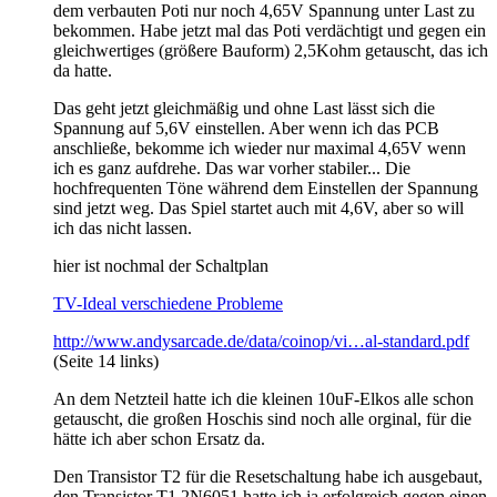
dem verbauten Poti nur noch 4,65V Spannung unter Last zu
bekommen. Habe jetzt mal das Poti verdächtigt und gegen ein
gleichwertiges (größere Bauform) 2,5Kohm getauscht, das ich
da hatte.
Das geht jetzt gleichmäßig und ohne Last lässt sich die
Spannung auf 5,6V einstellen. Aber wenn ich das PCB
anschließe, bekomme ich wieder nur maximal 4,65V wenn
ich es ganz aufdrehe. Das war vorher stabiler... Die
hochfrequenten Töne während dem Einstellen der Spannung
sind jetzt weg. Das Spiel startet auch mit 4,6V, aber so will
ich das nicht lassen.
hier ist nochmal der Schaltplan
TV-Ideal verschiedene Probleme
http://www.andysarcade.de/data/coinop/vi…al-standard.pdf
(Seite 14 links)
An dem Netzteil hatte ich die kleinen 10uF-Elkos alle schon
getauscht, die großen Hoschis sind noch alle orginal, für die
hätte ich aber schon Ersatz da.
Den Transistor T2 für die Resetschaltung habe ich ausgebaut,
den Transistor T1 2N6051 hatte ich ja erfolgreich gegen einen