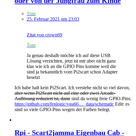
oder von der Jungfrau zum Kinde
Tom
25. Februar 2021 um 23:03
Zitat von crown69
Tom
Ja genau deshalb möchte ich auf diese USB
Lösung verzichten, jetzt ist mir aber nicht ganz
klar wie ich an die GPIO Pins komme weil die
sind ja bekanntlich vom Pi2scart schon Adapter
besetzt
Ich habe halt kein Pi2Scart. Ich verstehe nicht so viel davon,
aber wenn Pi2Scart nicht auf eine oder zwei Arcade-
Auflösung reduziert ist, dann
sind da wenig freie GPIO-Pins.
https://github.com/fenlogic/vga66…_data/schematic
Edit: es
sind so viele GPIO-Pins wegen der Farben belegt.
Rpi - Scart2jamma Eigenbau Cab -