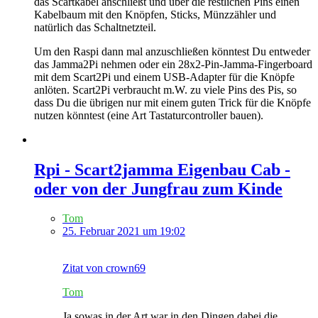
das Scartkabel anschließt und über die restlichen Pins einen
Kabelbaum mit den Knöpfen, Sticks, Münzzähler und
natürlich das Schaltnetzteil.
Um den Raspi dann mal anzuschließen könntest Du entweder
das Jamma2Pi nehmen oder ein 28x2-Pin-Jamma-Fingerboard
mit dem Scart2Pi und einem USB-Adapter für die Knöpfe
anlöten. Scart2Pi verbraucht m.W. zu viele Pins des Pis, so
dass Du die übrigen nur mit einem guten Trick für die Knöpfe
nutzen könntest (eine Art Tastaturcontroller bauen).
Rpi - Scart2jamma Eigenbau Cab -
oder von der Jungfrau zum Kinde
Tom
25. Februar 2021 um 19:02
Zitat von crown69
Tom
Ja sowas in der Art war in den Dingen dabei die