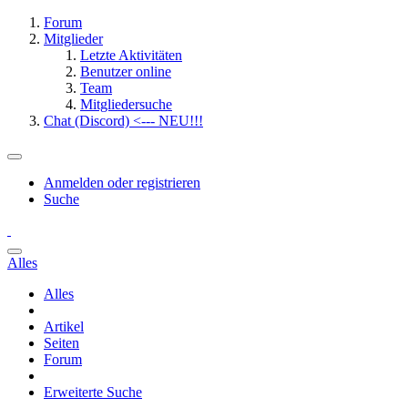
Forum
Mitglieder
Letzte Aktivitäten
Benutzer online
Team
Mitgliedersuche
Chat (Discord) <--- NEU!!!
Anmelden oder registrieren
Suche
Alles
Alles
Artikel
Seiten
Forum
Erweiterte Suche