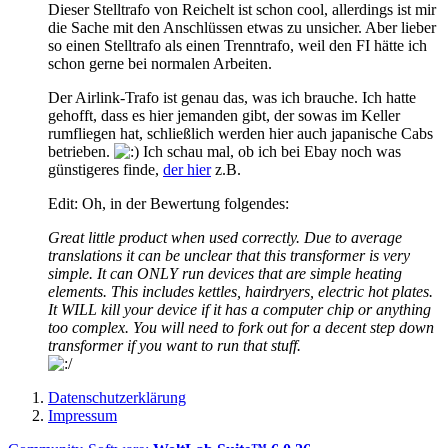
Dieser Stelltrafo von Reichelt ist schon cool, allerdings ist mir
die Sache mit den Anschlüssen etwas zu unsicher. Aber lieber
so einen Stelltrafo als einen Trenntrafo, weil den FI hätte ich
schon gerne bei normalen Arbeiten.
Der Airlink-Trafo ist genau das, was ich brauche. Ich hatte
gehofft, dass es hier jemanden gibt, der sowas im Keller
rumfliegen hat, schließlich werden hier auch japanische Cabs
betrieben.
Ich schau mal, ob ich bei Ebay noch was
günstigeres finde,
der hier
z.B.
Edit: Oh, in der Bewertung folgendes:
Great little product when used correctly. Due to average
translations it can be unclear that this transformer is very
simple. It can ONLY run devices that are simple heating
elements. This includes kettles, hairdryers, electric hot plates.
It WILL kill your device if it has a computer chip or anything
too complex. You will need to fork out for a decent step down
transformer if you want to run that stuff.
Datenschutzerklärung
Impressum