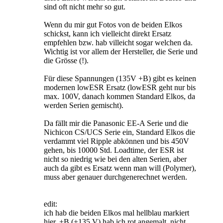
sind oft nicht mehr so gut.
Wenn du mir gut Fotos von de beiden Elkos
schickst, kann ich vielleicht direkt Ersatz
empfehlen bzw. hab villeicht sogar welchen da.
Wichtig ist vor allem der Hersteller, die Serie und
die Grösse (!).
Für diese Spannungen (135V +B) gibt es keinen
modernen lowESR Ersatz (lowESR geht nur bis
max. 100V, danach kommen Standard Elkos, da
werden Serien gemischt).
Da fällt mir die Panasonic EE-A Serie und die
Nichicon CS/UCS Serie ein, Standard Elkos die
verdammt viel Ripple abkönnen und bis 450V
gehen, bis 10000 Std. Loadtime, der ESR ist
nicht so niedrig wie bei den alten Serien, aber
auch da gibt es Ersatz wenn man will (Polymer),
muss aber genauer durchgenerechnet werden.
edit:
ich hab die beiden Elkos mal hellblau markiert
hier, +B (+135 V) hab ich rot angemalt, nicht