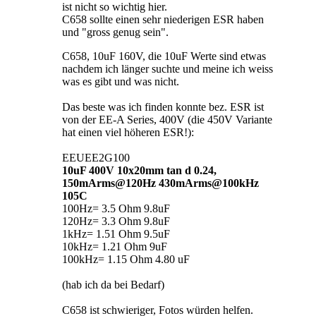
ist nicht so wichtig hier.
C658 sollte einen sehr niederigen ESR haben
und "gross genug sein".
C658, 10uF 160V, die 10uF Werte sind etwas
nachdem ich länger suchte und meine ich weiss
was es gibt und was nicht.
Das beste was ich finden konnte bez. ESR ist
von der EE-A Series, 400V (die 450V Variante
hat einen viel höheren ESR!):
EEUEE2G100
10uF 400V 10x20mm tan d 0.24,
150mArms@120Hz 430mArms@100kHz
105C
100Hz= 3.5 Ohm 9.8uF
120Hz= 3.3 Ohm 9.8uF
1kHz= 1.51 Ohm 9.5uF
10kHz= 1.21 Ohm 9uF
100kHz= 1.15 Ohm 4.80 uF
(hab ich da bei Bedarf)
C658 ist schwieriger, Fotos würden helfen.