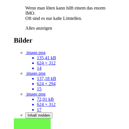
Wenn man löten kann hilft einem das enorm
IMO.
Oft sind es nur kalte Lötstellen.
Alles anzeigen
Bilder
image.png
135,41 kB
624 × 312
14
image.png
137,18 kB
624 × 294
15
image.png
72,01 kB
624 × 312
17
Inhalt melden