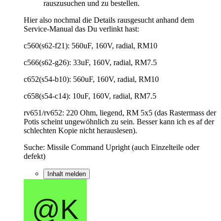
rauszusuchen und zu bestellen.
Hier also nochmal die Details rausgesucht anhand dem
Service-Manual das Du verlinkt hast:
c560(s62-f21): 560uF, 160V, radial, RM10
c566(s62-g26): 33uF, 160V, radial, RM7.5
c652(s54-b10): 560uF, 160V, radial, RM10
c658(s54-c14): 10uF, 160V, radial, RM7.5
rv651/rv652: 220 Ohm, liegend, RM 5x5 (das Rastermass der
Potis scheint ungewöhnlich zu sein. Besser kann ich es af der
schlechten Kopie nicht herauslesen).
Suche: Missile Command Upright (auch Einzelteile oder
defekt)
Inhalt melden