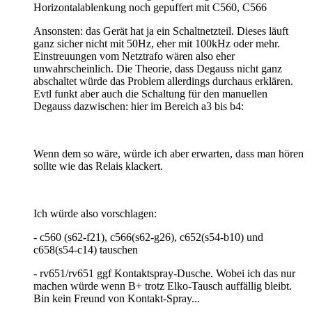
Horizontalablenkung noch gepuffert mit C560, C566
Ansonsten: das Gerät hat ja ein Schaltnetzteil. Dieses läuft
ganz sicher nicht mit 50Hz, eher mit 100kHz oder mehr.
Einstreuungen vom Netztrafo wären also eher
unwahrscheinlich. Die Theorie, dass Degauss nicht ganz
abschaltet würde das Problem allerdings durchaus erklären.
Evtl funkt aber auch die Schaltung für den manuellen
Degauss dazwischen: hier im Bereich a3 bis b4:
Wenn dem so wäre, würde ich aber erwarten, dass man hören
sollte wie das Relais klackert.
Ich würde also vorschlagen:
- c560 (s62-f21), c566(s62-g26), c652(s54-b10) und
c658(s54-c14) tauschen
- rv651/rv651 ggf Kontaktspray-Dusche. Wobei ich das nur
machen würde wenn B+ trotz Elko-Tausch auffällig bleibt.
Bin kein Freund von Kontakt-Spray...