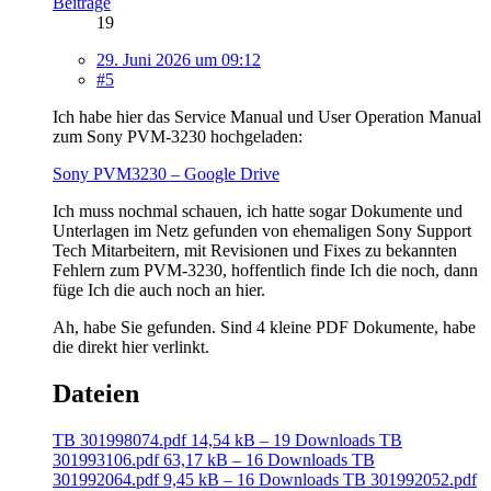
Beiträge
19
29. Juni 2026 um 09:12
#5
Ich habe hier das Service Manual und User Operation Manual
zum Sony PVM-3230 hochgeladen:
Sony PVM3230 – Google Drive
Ich muss nochmal schauen, ich hatte sogar Dokumente und
Unterlagen im Netz gefunden von ehemaligen Sony Support
Tech Mitarbeitern, mit Revisionen und Fixes zu bekannten
Fehlern zum PVM-3230, hoffentlich finde Ich die noch, dann
füge Ich die auch noch an hier.
Ah, habe Sie gefunden. Sind 4 kleine PDF Dokumente, habe
die direkt hier verlinkt.
Dateien
TB 301998074.pdf
14,54 kB – 19 Downloads
TB
301993106.pdf
63,17 kB – 16 Downloads
TB
301992064.pdf
9,45 kB – 16 Downloads
TB 301992052.pdf