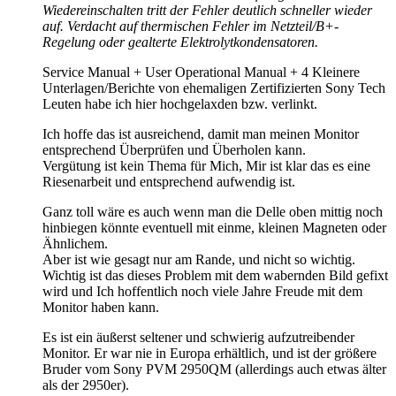
Wiedereinschalten tritt der Fehler deutlich schneller wieder
auf. Verdacht auf thermischen Fehler im Netzteil/B+-
Regelung oder gealterte Elektrolytkondensatoren.
Service Manual + User Operational Manual + 4 Kleinere
Unterlagen/Berichte von ehemaligen Zertifizierten Sony Tech
Leuten habe ich hier hochgelaxden bzw. verlinkt.
Ich hoffe das ist ausreichend, damit man meinen Monitor
entsprechend Überprüfen und Überholen kann.
Vergütung ist kein Thema für Mich, Mir ist klar das es eine
Riesenarbeit und entsprechend aufwendig ist.
Ganz toll wäre es auch wenn man die Delle oben mittig noch
hinbiegen könnte eventuell mit einme, kleinen Magneten oder
Ähnlichem.
Aber ist wie gesagt nur am Rande, und nicht so wichtig.
Wichtig ist das dieses Problem mit dem wabernden Bild gefixt
wird und Ich hoffentlich noch viele Jahre Freude mit dem
Monitor haben kann.
Es ist ein äußerst seltener und schwierig aufzutreibender
Monitor. Er war nie in Europa erhältlich, und ist der größere
Bruder vom Sony PVM 2950QM (allerdings auch etwas älter
als der 2950er).