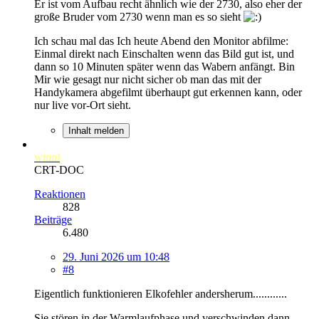
Er ist vom Aufbau recht ähnlich wie der 2730, also eher der
große Bruder vom 2730 wenn man es so sieht
Ich schau mal das Ich heute Abend den Monitor abfilme:
Einmal direkt nach Einschalten wenn das Bild gut ist, und
dann so 10 Minuten später wenn das Wabern anfängt. Bin
Mir wie gesagt nur nicht sicher ob man das mit der
Handykamera abgefilmt überhaupt gut erkennen kann, oder
nur live vor-Ort sieht.
Inhalt melden
winni
CRT-DOC
Reaktionen
828
Beiträge
6.480
29. Juni 2026 um 10:48
#8
Eigentlich funktionieren Elkofehler andersherum............
Sie stören in der Warmlaufphase und verschwinden dann........