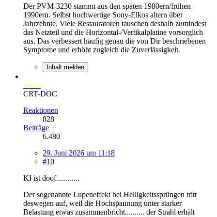
Der PVM-3230 stammt aus den späten 1980ern/frühen
1990ern. Selbst hochwertige Sony-Elkos altern über
Jahrzehnte. Viele Restauratoren tauschen deshalb zumindest
das Netzteil und die Horizontal-/Vertikalplatine vorsorglich
aus. Das verbessert häufig genau die von Dir beschriebenen
Symptome und erhöht zugleich die Zuverlässigkeit.
Inhalt melden
winni
CRT-DOC
Reaktionen
828
Beiträge
6.480
29. Juni 2026 um 11:18
#10
KI ist doof............
Der sogenannte Lupeneffekt bei Helligkeitssprüngen tritt
deswegen auf, weil die Hochspannung unter starker
Belastung etwas zusammenbricht.......... der Strahl erhält