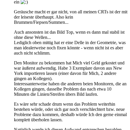
ein
Geräusche macht er gar nicht, von all meinen CRTs ist der mit
der leiseste überhaupt. Also kein
Brummen/Fiepsen/Summen...
Auch ansonsten ist das Bild Top, wenn es dann mal stabil ist
ohne diese Wellen...
Lediglich oben mittig hat er eine Delle in der Geometrie, was
man idealerweise noch fixen könnte - wenn nicht ist es aber
auch nicht schlimm.
Den Monitor zu bekommen hat Mich viel Geld gekostet und
war äußerst aufwendig. Habe 3 Exemplare davon aus New
York importieren lassen (einer davon für Mich, 2 andere
gingen an Kollegen).
Interessanterweise haben die anderen beien Monitoren, die an
Kollegen gingen, dasselbe Problem das nach etwa 10
Minuten die Linien/Streifen übers Bild laufen.
Es wäre sehr schade drum wenn das Problem weiterhin
bestehen würde, oder sich gar noch verschlechtert bzw. neue
Probleme dazu kommen, deshalb würde Ich den gerne einmal
komplett überholen lassen.
Natürlich werde ich diesen Aufwand entsprechen bezahlen,