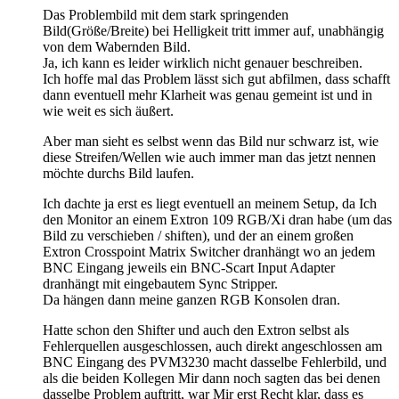
Das Problembild mit dem stark springenden
Bild(Größe/Breite) bei Helligkeit tritt immer auf, unabhängig
von dem Wabernden Bild.
Ja, ich kann es leider wirklich nicht genauer beschreiben.
Ich hoffe mal das Problem lässt sich gut abfilmen, dass schafft
dann eventuell mehr Klarheit was genau gemeint ist und in
wie weit es sich äußert.
Aber man sieht es selbst wenn das Bild nur schwarz ist, wie
diese Streifen/Wellen wie auch immer man das jetzt nennen
möchte durchs Bild laufen.
Ich dachte ja erst es liegt eventuell an meinem Setup, da Ich
den Monitor an einem Extron 109 RGB/Xi dran habe (um das
Bild zu verschieben / shiften), und der an einem großen
Extron Crosspoint Matrix Switcher dranhängt wo an jedem
BNC Eingang jeweils ein BNC-Scart Input Adapter
dranhängt mit eingebautem Sync Stripper.
Da hängen dann meine ganzen RGB Konsolen dran.
Hatte schon den Shifter und auch den Extron selbst als
Fehlerquellen ausgeschlossen, auch direkt angeschlossen am
BNC Eingang des PVM3230 macht dasselbe Fehlerbild, und
als die beiden Kollegen Mir dann noch sagten das bei denen
dasselbe Problem auftritt, war Mir erst Recht klar, dass es