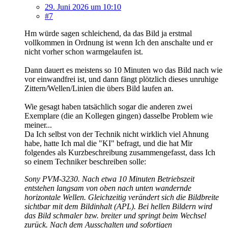
29. Juni 2026 um 10:10
#7
Hm würde sagen schleichend, da das Bild ja erstmal
vollkommen in Ordnung ist wenn Ich den anschalte und er
nicht vorher schon warmgelaufen ist.
Dann dauert es meistens so 10 Minuten wo das Bild nach wie
vor einwandfrei ist, und dann fängt plötzlich dieses unruhige
Zittern/Wellen/Linien die übers Bild laufen an.
Wie gesagt haben tatsächlich sogar die anderen zwei
Exemplare (die an Kollegen gingen) dasselbe Problem wie
meiner...
Da Ich selbst von der Technik nicht wirklich viel Ahnung
habe, hatte Ich mal die "KI" befragt, und die hat Mir
folgendes als Kurzbeschreibung zusammengefasst, dass Ich
so einem Techniker beschreiben solle:
Sony PVM-3230. Nach etwa 10 Minuten Betriebszeit
entstehen langsam von oben nach unten wandernde
horizontale Wellen. Gleichzeitig verändert sich die Bildbreite
sichtbar mit dem Bildinhalt (APL). Bei hellen Bildern wird
das Bild schmaler bzw. breiter und springt beim Wechsel
zurück. Nach dem Ausschalten und sofortigen