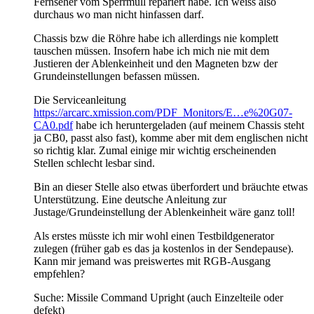
Fernseher vom Sperrmüll repariert habe. Ich weiss also
durchaus wo man nicht hinfassen darf.
Chassis bzw die Röhre habe ich allerdings nie komplett
tauschen müssen. Insofern habe ich mich nie mit dem
Justieren der Ablenkeinheit und den Magneten bzw der
Grundeinstellungen befassen müssen.
Die Serviceanleitung
https://arcarc.xmission.com/PDF_Monitors/E…e%20G07-
CA0.pdf
habe ich heruntergeladen (auf meinem Chassis steht
ja CB0, passt also fast), komme aber mit dem englischen nicht
so richtig klar. Zumal einige mir wichtig erscheinenden
Stellen schlecht lesbar sind.
Bin an dieser Stelle also etwas überfordert und bräuchte etwas
Unterstützung. Eine deutsche Anleitung zur
Justage/Grundeinstellung der Ablenkeinheit wäre ganz toll!
Als erstes müsste ich mir wohl einen Testbildgenerator
zulegen (früher gab es das ja kostenlos in der Sendepause).
Kann mir jemand was preiswertes mit RGB-Ausgang
empfehlen?
Suche: Missile Command Upright (auch Einzelteile oder
defekt)