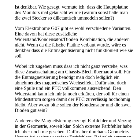
Ist denkbar. Wie gesagt, vermute ich, dass die Hauptplatine
des Monitors mal getauscht wurde (warum sonst hätte man
die zwei Stecker so dilletantisch ummodeln sollen?)
Vom Elektrohome G07 gibt es wohl verschiedene Varianten.
Eine davon hat diese zusätzliche
Widerstand/Kondensator/Dioden-Kombination, die anderen
nicht. Wenn da die falsche Platine verbaut wurde, wäre es
denkbar dass die Entmagentisierung nicht funktioniert wie sie
soll.
Wobei ich zugeben muss dass ich nicht ganz verstehe, was
diese Zusatzschaltung am Chassis-Blech überhaupt soll. Für
die Entmagnetisierung benötigt man doch lediglich ein
abnehmendes magnetisches Wechselfeld. Dafür sind doch
eine Spule und ein PTC vollkommen ausreichend. Den
Widerstand kann ich mir ja noch erklären, der soll für einen
Mindeststrom sorgen damit der PTC zuverlässig hochohmig
bleibt. Aber wozu bitte sollen der Kondensator und die zwei
Dioden gut sein?
Andererseits: Magnetisierung erzeugt Farbfehler und Verzug
in der Geometrie, soweit klar. Solch extreme Farbfehler habe
ich aber noch nie gesehen. Dafür aber durchaus Geometrie-