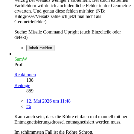
Verzug bei weitaus weniger Farbfehlern. Bei solch extremen
Farbfehlern würde ich auch deutliche Fehler in der Geometrie
erwarten. Und genau diese fehlen mir hier. (NB:
Bildgrösse/Versatz zähle ich jetzt mal nicht als
Geometriefehler).
Suche: Missile Command Upright (auch Einzelteile oder
defekt)
Inhalt melden
SamW
Profi
Reaktionen
138
Beiträge
859
12. Mai 2026 um 11:48
#6
Kann auch sein, dass die Röhre einfach mal manuell mit ner
Entmagnetisierungsdrossel entmagnetisiert werden muss.
Im schlimmsten Fall ist die Röhre Schrott.