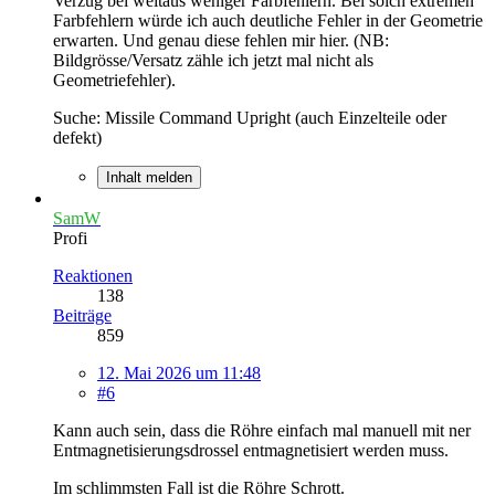
Verzug bei weitaus weniger Farbfehlern. Bei solch extremen
Farbfehlern würde ich auch deutliche Fehler in der Geometrie
erwarten. Und genau diese fehlen mir hier. (NB:
Bildgrösse/Versatz zähle ich jetzt mal nicht als
Geometriefehler).
Suche: Missile Command Upright (auch Einzelteile oder
defekt)
Inhalt melden
SamW
Profi
Reaktionen
138
Beiträge
859
12. Mai 2026 um 11:48
#6
Kann auch sein, dass die Röhre einfach mal manuell mit ner
Entmagnetisierungsdrossel entmagnetisiert werden muss.
Im schlimmsten Fall ist die Röhre Schrott.