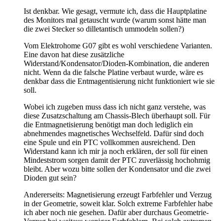
Ist denkbar. Wie gesagt, vermute ich, dass die Hauptplatine
des Monitors mal getauscht wurde (warum sonst hätte man
die zwei Stecker so dilletantisch ummodeln sollen?)
Vom Elektrohome G07 gibt es wohl verschiedene Varianten.
Eine davon hat diese zusätzliche
Widerstand/Kondensator/Dioden-Kombination, die anderen
nicht. Wenn da die falsche Platine verbaut wurde, wäre es
denkbar dass die Entmagentisierung nicht funktioniert wie sie
soll.
Wobei ich zugeben muss dass ich nicht ganz verstehe, was
diese Zusatzschaltung am Chassis-Blech überhaupt soll. Für
die Entmagnetisierung benötigt man doch lediglich ein
abnehmendes magnetisches Wechselfeld. Dafür sind doch
eine Spule und ein PTC vollkommen ausreichend. Den
Widerstand kann ich mir ja noch erklären, der soll für einen
Mindeststrom sorgen damit der PTC zuverlässig hochohmig
bleibt. Aber wozu bitte sollen der Kondensator und die zwei
Dioden gut sein?
Andererseits: Magnetisierung erzeugt Farbfehler und Verzug
in der Geometrie, soweit klar. Solch extreme Farbfehler habe
ich aber noch nie gesehen. Dafür aber durchaus Geometrie-