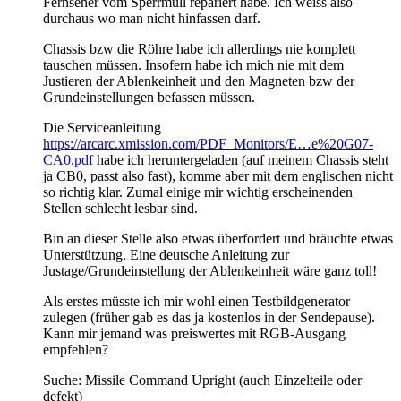
Fernseher vom Sperrmüll repariert habe. Ich weiss also
durchaus wo man nicht hinfassen darf.
Chassis bzw die Röhre habe ich allerdings nie komplett
tauschen müssen. Insofern habe ich mich nie mit dem
Justieren der Ablenkeinheit und den Magneten bzw der
Grundeinstellungen befassen müssen.
Die Serviceanleitung
https://arcarc.xmission.com/PDF_Monitors/E…e%20G07-
CA0.pdf
habe ich heruntergeladen (auf meinem Chassis steht
ja CB0, passt also fast), komme aber mit dem englischen nicht
so richtig klar. Zumal einige mir wichtig erscheinenden
Stellen schlecht lesbar sind.
Bin an dieser Stelle also etwas überfordert und bräuchte etwas
Unterstützung. Eine deutsche Anleitung zur
Justage/Grundeinstellung der Ablenkeinheit wäre ganz toll!
Als erstes müsste ich mir wohl einen Testbildgenerator
zulegen (früher gab es das ja kostenlos in der Sendepause).
Kann mir jemand was preiswertes mit RGB-Ausgang
empfehlen?
Suche: Missile Command Upright (auch Einzelteile oder
defekt)