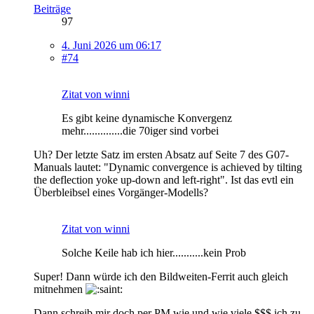
Beiträge
97
4. Juni 2026 um 06:17
#74
Zitat von winni
Es gibt keine dynamische Konvergenz
mehr..............die 70iger sind vorbei
Uh? Der letzte Satz im ersten Absatz auf Seite 7 des G07-
Manuals lautet: "Dynamic convergence is achieved by tilting
the deflection yoke up-down and left-right". Ist das evtl ein
Überbleibsel eines Vorgänger-Modells?
Zitat von winni
Solche Keile hab ich hier...........kein Prob
Super! Dann würde ich den Bildweiten-Ferrit auch gleich
mitnehmen
Dann schreib mir doch per PM wie und wie viele $$$ ich zu