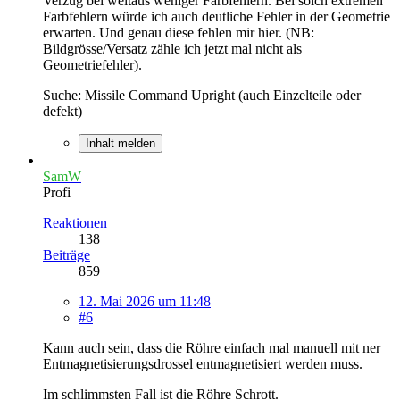
Verzug bei weitaus weniger Farbfehlern. Bei solch extremen
Farbfehlern würde ich auch deutliche Fehler in der Geometrie
erwarten. Und genau diese fehlen mir hier. (NB:
Bildgrösse/Versatz zähle ich jetzt mal nicht als
Geometriefehler).
Suche: Missile Command Upright (auch Einzelteile oder
defekt)
Inhalt melden
SamW
Profi
Reaktionen
138
Beiträge
859
12. Mai 2026 um 11:48
#6
Kann auch sein, dass die Röhre einfach mal manuell mit ner
Entmagnetisierungsdrossel entmagnetisiert werden muss.
Im schlimmsten Fall ist die Röhre Schrott.