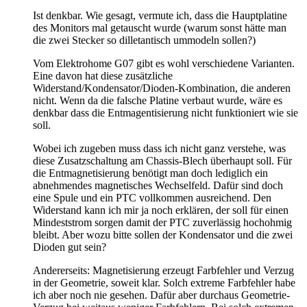
Ist denkbar. Wie gesagt, vermute ich, dass die Hauptplatine
des Monitors mal getauscht wurde (warum sonst hätte man
die zwei Stecker so dilletantisch ummodeln sollen?)
Vom Elektrohome G07 gibt es wohl verschiedene Varianten.
Eine davon hat diese zusätzliche
Widerstand/Kondensator/Dioden-Kombination, die anderen
nicht. Wenn da die falsche Platine verbaut wurde, wäre es
denkbar dass die Entmagentisierung nicht funktioniert wie sie
soll.
Wobei ich zugeben muss dass ich nicht ganz verstehe, was
diese Zusatzschaltung am Chassis-Blech überhaupt soll. Für
die Entmagnetisierung benötigt man doch lediglich ein
abnehmendes magnetisches Wechselfeld. Dafür sind doch
eine Spule und ein PTC vollkommen ausreichend. Den
Widerstand kann ich mir ja noch erklären, der soll für einen
Mindeststrom sorgen damit der PTC zuverlässig hochohmig
bleibt. Aber wozu bitte sollen der Kondensator und die zwei
Dioden gut sein?
Andererseits: Magnetisierung erzeugt Farbfehler und Verzug
in der Geometrie, soweit klar. Solch extreme Farbfehler habe
ich aber noch nie gesehen. Dafür aber durchaus Geometrie-