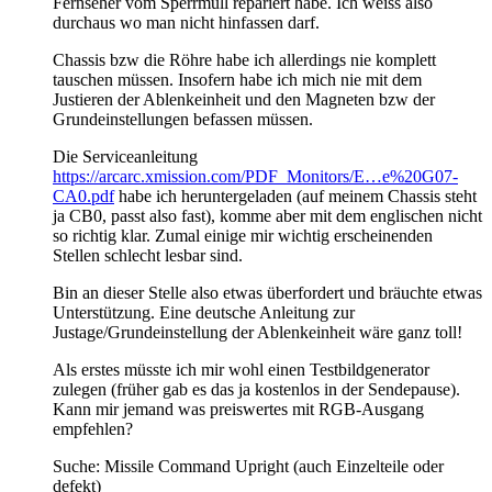
Fernseher vom Sperrmüll repariert habe. Ich weiss also
durchaus wo man nicht hinfassen darf.
Chassis bzw die Röhre habe ich allerdings nie komplett
tauschen müssen. Insofern habe ich mich nie mit dem
Justieren der Ablenkeinheit und den Magneten bzw der
Grundeinstellungen befassen müssen.
Die Serviceanleitung
https://arcarc.xmission.com/PDF_Monitors/E…e%20G07-
CA0.pdf
habe ich heruntergeladen (auf meinem Chassis steht
ja CB0, passt also fast), komme aber mit dem englischen nicht
so richtig klar. Zumal einige mir wichtig erscheinenden
Stellen schlecht lesbar sind.
Bin an dieser Stelle also etwas überfordert und bräuchte etwas
Unterstützung. Eine deutsche Anleitung zur
Justage/Grundeinstellung der Ablenkeinheit wäre ganz toll!
Als erstes müsste ich mir wohl einen Testbildgenerator
zulegen (früher gab es das ja kostenlos in der Sendepause).
Kann mir jemand was preiswertes mit RGB-Ausgang
empfehlen?
Suche: Missile Command Upright (auch Einzelteile oder
defekt)